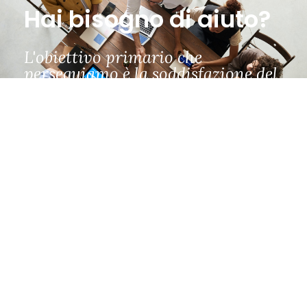
Hai bisogno di aiuto?
L'obiettivo primario che
perseguiamo è la soddisfazione del
cliente.
CONTATTACI